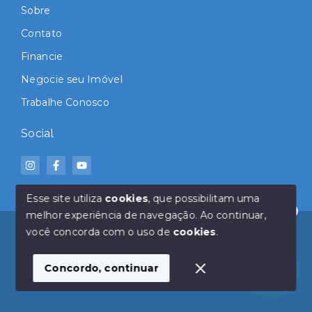
Sobre
Contato
Financie
Negocie seu Imóvel
Trabalhe Conosco
Social
Esse site utiliza
cookies
, que possibilitam uma
melhor experiência de navegação.
Ao continuar,
Olá! Estamos disponíveis para te ajudar.
© Copyright 2026 - Click Imóveis - Todos os direitos
você concorda com o uso de
cookies
.
reservados
Concordo, continuar
SITE PARA IMOBILIARIA