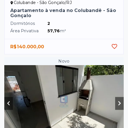
Colubande - São Gonçalo/RJ
Apartamento à venda no Colubandê - São
Gonçalo
Dormitórios
2
Área Privativa
57,76
m²
R$140.000,00
Novo