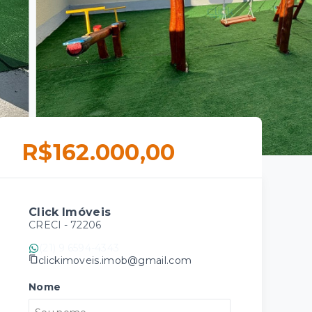
R$162.000,00
Click Imóveis
CRECI -
72206
(21) 9 6594-4343
clickimoveis.imob@gmail.com
Nome