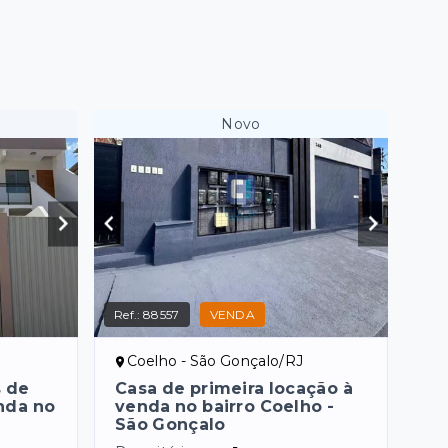
Novo
Ref.:
88557
VENDA
Coelho - São Gonçalo/RJ
s de
Casa de primeira locação à
nda no
venda no bairro Coelho -
São Gonçalo