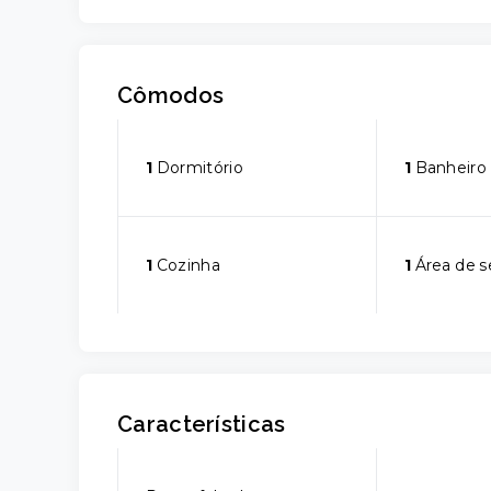
Cômodos
1
Dormitório
1
Banheiro
1
Cozinha
1
Área de s
Características