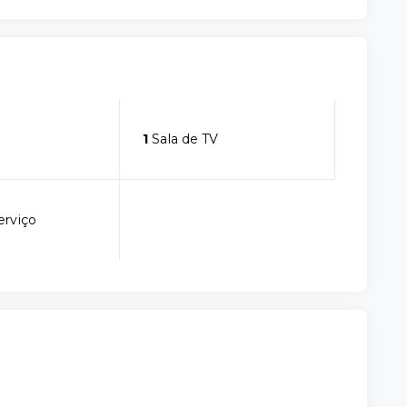
1
Sala de TV
erviço