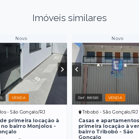
Imóveis similares
Novo
Novo
75
VENDA
Ref.:
88569
VENDA
los - São Gonçalo/RJ
Tribobó - São Gonçalo/RJ
de primeira locação à
Casas e apartamento
no bairro Monjolos -
primeira locação à ve
onçalo
bairro Tribobó - São
Gonçalo