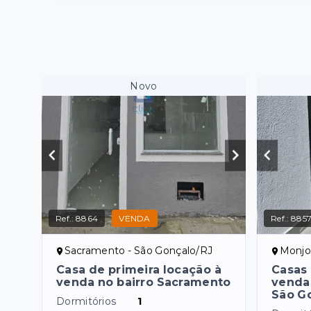
Novo
Ref.:
8864
VENDA
Ref.:
885
Sacramento - São Gonçalo/RJ
Monjo
Casa de primeira locação à
Casas 
venda no bairro Sacramento
venda 
São G
Dormitórios
1