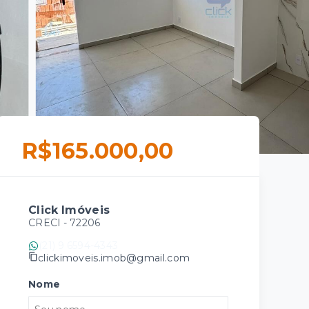
R$165.000,00
Click Imóveis
CRECI -
72206
(21) 9 6594-4343
clickimoveis.imob@gmail.com
Nome