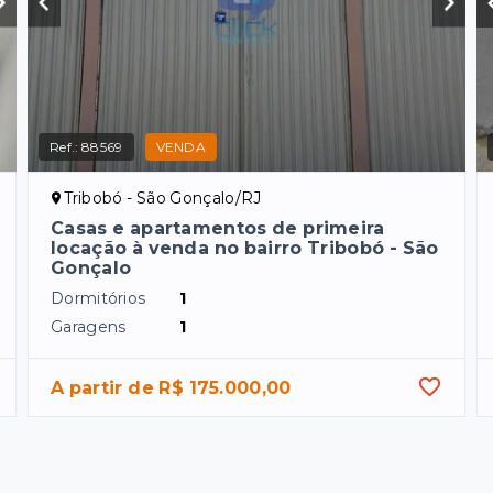
Ref.:
88569
VENDA
Tribobó - São Gonçalo/RJ
Casas e apartamentos de primeira
locação à venda no bairro Tribobó - São
Gonçalo
Dormitórios
1
Garagens
1
A partir de R$ 175.000,00