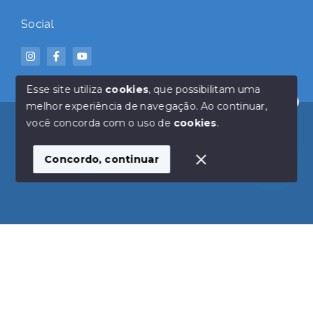
Social
Esse site utiliza
cookies
, que possibilitam uma
melhor experiência de navegação.
Ao continuar,
Olá! Estamos disponíveis para te ajudar.
© Copyright 2026 - Click Imóveis - Todos os direitos
você concorda com o uso de
cookies
.
reservados
Concordo, continuar
SITE PARA IMOBILIARIA
Início
Histórico
Favoritos