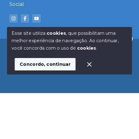
Social
Esse site utiliza
cookies
, que possibilitam uma
melhor experiência de navegação.
Ao continuar,
Olá! Estamos disponíveis para te ajudar.
© Copyright 2026 - Click Imóveis - Todos os direitos
você concorda com o uso de
cookies
.
reservados
Concordo, continuar
SITE PARA IMOBILIARIA
Início
Histórico
Favoritos